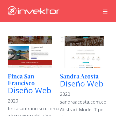
Saltar
al
contenido
Finca San
Sandra Acosta
Diseño Web
Francisco
Diseño Web
2020
2020
sandraacosta.com.co
fincasanfrancisco.com.co
Abstract Model Tipo