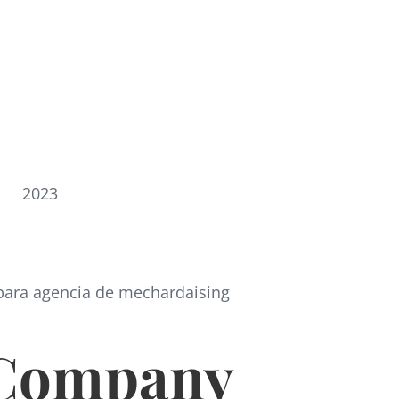
2023
para a
gencia de mechardaising
Company