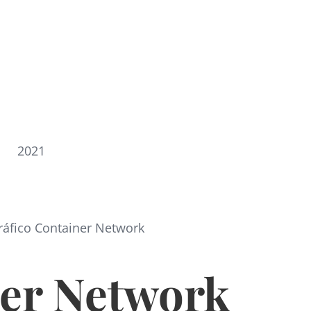
2021
ráfico Container Network
er Network