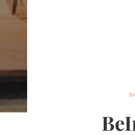
B
BeI